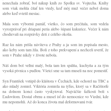
nenechala zobrať, bol nákup kníh zo Spolku sv. Vojtecha. Knihy
som však mohla čítať len vtedy, keď môj muž večer nebol doma
alebo keď svietil mesiac.
Mala som výbornú pamäť, všetko, čo som prečítala, som vedela
vyrozprávať pri driapaní peria alebo šúpaní kukurice. Večer k nám
chodievali na rozprávky deti z celého okolia.
Raz ku nám prišla návšteva z Prahy a ja som im popísala mesto,
ako keby som tam žila. Boli z toho prekvapení a nechceli uveriť, že
som v Prahe nikdy v živote nebola.
Náš dom bol veľmi malý, bola tam len spálňa, kuchyňa a za tým
vysoká pivnica s pudlou. Všetci sme sa tam museli na noc pomestiť.
Syn František vstúpil do kláštora v Čechách, kde ochorel na TBC a
ako mladý zomrel. Viktória zomrela na týfus, ktorý sa v Račištorfe
na dolnom konci často vyskytoval. Najväčšie ťažkosti boli s
Ľudovítom. Dostal obrnu a musel ísť do nemocnice vo Viedni, kde
mu nepomohli. Až do konca života mal deformovanú tvár.