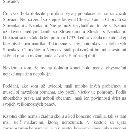
Slovanov.
Čo však bolo dôležité pre ďalší vývoj populácie je, že sa začali
Slováci i Nemci ženiť so zrejme fešnými Chorvátkami a Chorváti so
Slovenkami a Nemkami. Nie je možné vylúčiť ani to, že sa Nemci
už dávno predtým ženili so Slovenkami a Slováci s Nemkami.
Dokázať sa to však dá len po roku 1733, keď sa začala na katolíckej
fare písať nová matrika. Takto sme sa my, potomkovia katolíckych
Slovákov, Chorvátov a Nemcov, stali pokrvnými bratmi a sestrami
skôr, ako sa to možno bude stávať v Európskej únii.
Neviem o tom, že by na dolnom konci bolo medzi obyvateľmi
nejaké napätie a nepokoje.
Poddaní, ako som už uviedol, mali mnoho iných problémov a
museli si navzájom pomáhať, aby prežili všetky tie pohromy. Podľa
uhorského práva ani neboli občanmi, mali len povinnosti drieť na
svojich veľkomožných pánov.
Katolíci dlho nemali žiadnu školu a keď konečne vznikla, tak sa tam
mali učiť maďarčinu, ktorej nerozumeli. V kostole sa ujalo
západoslovenské nárečie, a tak všetci hovoríme dnes ľúbozvučnou