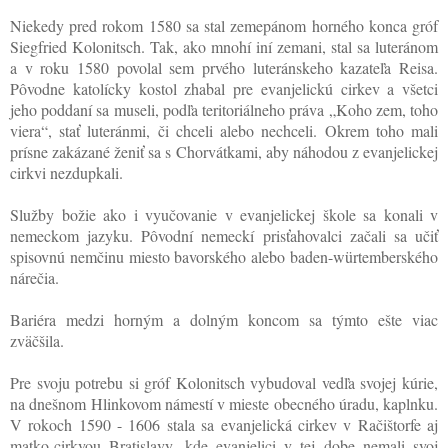
Niekedy pred rokom 1580 sa stal zemepánom horného konca gróf
Siegfried Kolonitsch. Tak, ako mnohí iní zemani, stal sa luteránom
a v roku 1580 povolal sem prvého luteránskeho kazateľa Reisa.
Pôvodne katolícky kostol zhabal pre evanjelickú cirkev a všetci
jeho poddaní sa museli, podľa teritoriálneho práva „Koho zem, toho
viera“, stať luteránmi, či chceli alebo nechceli. Okrem toho mali
prísne zakázané ženiť sa s Chorvátkami, aby náhodou z evanjelickej
cirkvi nezdupkali.
Služby božie ako i vyučovanie v evanjelickej škole sa konali v
nemeckom jazyku. Pôvodní nemeckí prisťahovalci začali sa učiť
spisovnú nemčinu miesto bavorského alebo baden-würtemberského
nárečia.
Bariéra medzi horným a dolným koncom sa týmto ešte viac
zväčšila.
Pre svoju potrebu si gróf Kolonitsch vybudoval vedľa svojej kúrie,
na dnešnom Hlinkovom námestí v mieste obecného úradu, kaplnku.
V rokoch 1590 - 1606 stala sa evanjelická cirkev v Račištorfe aj
matko-cirkvou Bratislavy, kde evanjelici v tej dobe nemali svoj