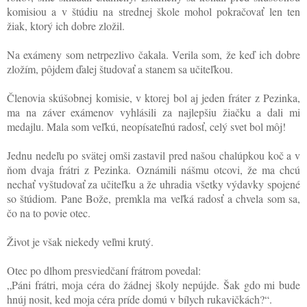
komisiou a v štúdiu na strednej škole mohol pokračovať len ten
žiak, ktorý ich dobre zložil.
Na exámeny som netrpezlivo čakala. Verila som, že keď ich dobre
zložím, pôjdem ďalej študovať a stanem sa učiteľkou.
Členovia skúšobnej komisie, v ktorej bol aj jeden fráter z Pezinka,
ma na záver exámenov vyhlásili za najlepšiu žiačku a dali mi
medajlu. Mala som veľkú, neopísateľnú radosť, celý svet bol môj!
Jednu nedeľu po svätej omši zastavil pred našou chalúpkou koč a v
ňom dvaja frátri z Pezinka. Oznámili nášmu otcovi, že ma chcú
nechať vyštudovať za učiteľku a že uhradia všetky výdavky spojené
so štúdiom. Pane Bože, premkla ma veľká radosť a chvela som sa,
čo na to povie otec.
Život je však niekedy veľmi krutý.
Otec po dlhom presviedčaní frátrom povedal:
„Páni frátri, moja céra do žádnej školy nepújde. Šak gdo mi bude
hnúj nosit, ked moja céra príde domú v bílych rukavičkách?“.