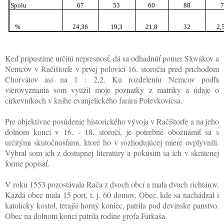
Spolu
67
53
60
88
%
24,36
19,3
21,8
32
2,
Keď pripustíme určitú nepresnosť, dá sa odhadnúť pomer Slovákov a
Nemcov v Račištorfe v prvej polovici 16. storočia pred príchodom
Chorvátov asi na 1 : 2,2. Ku rozdeleniu Nemcov podľa
vierovyznania som využil moje poznatky z matriky a údaje o
cirkevníkoch v knihe evanjelického farára Polevkovicsa.
Pre objektívne posúdenie historického vývoja v Račištorfe a na jeho
dolnom konci v 16. - 18. storočí, je potrebné oboznámiť sa s
určitými skutočnosťami, ktoré ho v rozhodujúcej miere ovplyvnili.
Vybral som ich z dostupnej literatúry a pokúsim sa ich v skrátenej
forme popísať.
V roku 1553 pozostávala Rača z dvoch obcí a mala dvoch richtárov.
Každá obec mala 15 port, t. j. 60 domov. Obec, kde sa nachádzal i
katolícky kostol, terajší horný koniec, patrila pod devínske panstvo.
Obec na dolnom konci patrila rodine grófa Farkaša.