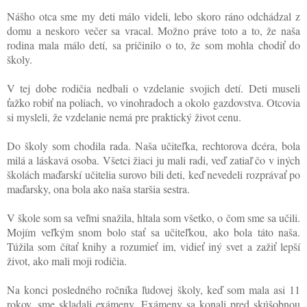
Nášho otca sme my deti málo videli, lebo skoro ráno odchádzal z
domu a neskoro večer sa vracal. Možno práve toto a to, že naša
rodina mala málo detí, sa pričinilo o to, že som mohla chodiť do
školy.
V tej dobe rodičia nedbali o vzdelanie svojich detí. Deti museli
ťažko robiť na poliach, vo vinohradoch a okolo gazdovstva. Otcovia
si mysleli, že vzdelanie nemá pre praktický život cenu.
Do školy som chodila rada. Naša učiteľka, rechtorova dcéra, bola
milá a láskavá osoba. Všetci žiaci ju mali radi, veď zatiaľ čo v iných
školách maďarskí učitelia surovo bili deti, keď nevedeli rozprávať po
maďarsky, ona bola ako naša staršia sestra.
V škole som sa veľmi snažila, hltala som všetko, o čom sme sa učili.
Mojím veľkým snom bolo stať sa učiteľkou, ako bola táto naša.
Túžila som čítať knihy a rozumieť im, vidieť iný svet a zažiť lepší
život, ako mali moji rodičia.
Na konci posledného ročníka ľudovej školy, keď som mala asi 11
rokov, sme skladali exámeny. Exámeny sa konali pred skúšobnou