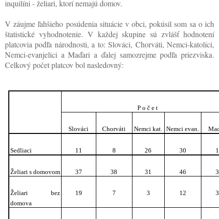
inquilíni - želiari, ktorí nemajú domov.
V záujme ľahšieho posúdenia situácie v obci, pokúsil som sa o ich
štatistické vyhodnotenie. V každej skupine sú zvlášť hodnotení
platcovia podľa národnosti, a to: Slováci, Chorváti, Nemci-katolíci,
Nemci-evanjelici a Maďari a ďalej samozrejme podľa priezviska.
Celkový počet platcov bol nasledovný:
P o č e t
Slováci
Chorváti
Nemci kat.
Nemci evan.
Maď
Sedliaci
11
8
26
30
Želiari s domovom
37
38
31
46
Želiari bez
19
7
3
12
domova