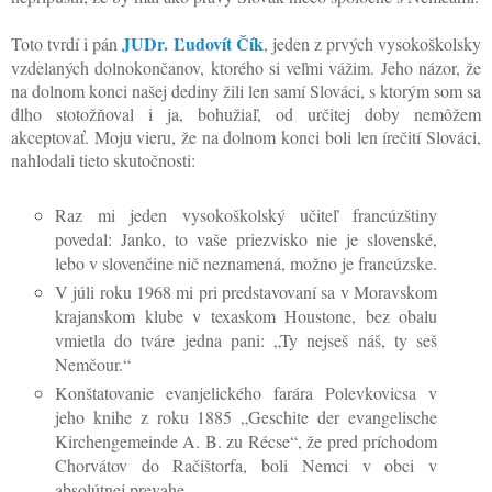
JUDr. Ľudovít Čík
Toto tvrdí i pán
, jeden z prvých vysokoškolsky
vzdelaných dolnokončanov, ktorého si veľmi vážim. Jeho názor, že
na dolnom konci našej dediny žili len samí Slováci, s ktorým som sa
dlho stotožňoval i ja, bohužiaľ, od určitej doby nemôžem
akceptovať. Moju vieru, že na dolnom konci boli len írečití Slováci,
nahlodali tieto skutočnosti:
Raz mi jeden vysokoškolský učiteľ francúzštiny
povedal: Janko, to vaše priezvisko nie je slovenské,
lebo v slovenčine nič neznamená, možno je francúzske.
V júli roku 1968 mi pri predstavovaní sa v Moravskom
krajanskom klube v texaskom Houstone, bez obalu
vmietla do tváre jedna pani: „Ty nejseš náš, ty seš
Nemčour.“
Konštatovanie evanjelického farára Polevkovicsa v
jeho knihe z roku 1885 „Geschite der evangelische
Kirchengemeinde A. B. zu Récse“, že pred príchodom
Chorvátov do Račištorfa, boli Nemci v obci v
absolútnej prevahe.