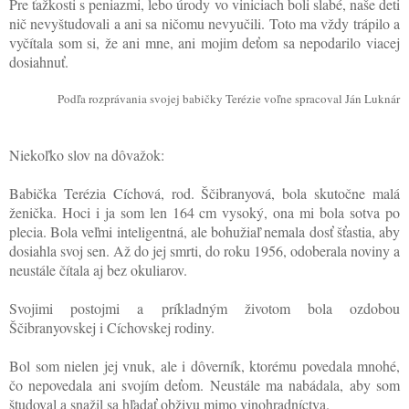
Pre ťažkosti s peniazmi, lebo úrody vo viniciach boli slabé, naše deti
nič nevyštudovali a ani sa ničomu nevyučili. Toto ma vždy trápilo a
vyčítala som si, že ani mne, ani mojim deťom sa nepodarilo viacej
dosiahnuť.
Podľa rozprávania svojej babičky Terézie voľne spracoval Ján Luknár
Niekoľko slov na dôvažok:
Babička Terézia Cíchová, rod. Ščibranyová, bola skutočne malá
ženička. Hoci i ja som len 164 cm vysoký, ona mi bola sotva po
plecia. Bola veľmi inteligentná, ale bohužiaľ nemala dosť šťastia, aby
dosiahla svoj sen. Až do jej smrti, do roku 1956, odoberala noviny a
neustále čítala aj bez okuliarov.
Svojimi postojmi a príkladným životom bola ozdobou
Ščibranyovskej i Cíchovskej rodiny.
Bol som nielen jej vnuk, ale i dôverník, ktorému povedala mnohé,
čo nepovedala ani svojím deťom. Neustále ma nabádala, aby som
študoval a snažil sa hľadať obživu mimo vinohradníctva.