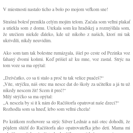
V miestnosti nastalo ticho a bolo po mojom veľkom sne!
Strašná bolesť prenikla celým mojím telom. Začala som veľmi plakať
a utiekla som z domu. Utekala som ku hradskej a rozmýšľala som,
že utečiem niekde ďaleko, kde už nikoho z našich, ktorí mi tak
ukrivdili, nikdy neuvidím.
Ako som tam tak bolestne rumázgala, išiel po ceste od Pezinka voz
ťahaný dvomi koňmi. Keď prišiel až ku mne, voz zastal. Strýc na
tom voze sa ma opýtal:
„Dzívčatko, co sa ti stalo a proč tu tak velice puačeš?“
„Víte, strýčku, náš otec ma nesce dat do školy za učitelku a já tu už
nikedy nescem žit! Scem ít preč!“
Milý strýčko sa ma opýtal:
„A nescela by si ít k nám do Račištorfa opatrovat naše dzeci?“
Rozhodla som sa hneď, lebo som veľmi chcela!
Po krátkom rozhovore sa strýc Silver Lednár a náš otec dohodli, že
pôjdem slúžiť do Račištorfa ako opatrovateľka jeho detí. Mama mi