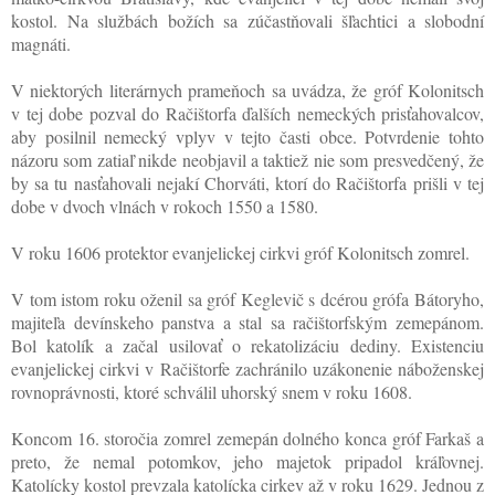
kostol. Na službách božích sa zúčastňovali šľachtici a slobodní
magnáti.
V niektorých literárnych prameňoch sa uvádza, že gróf Kolonitsch
v tej dobe pozval do Račištorfa ďalších nemeckých prisťahovalcov,
aby posilnil nemecký vplyv v tejto časti obce. Potvrdenie tohto
názoru som zatiaľ nikde neobjavil a taktiež nie som presvedčený, že
by sa tu nasťahovali nejakí Chorváti, ktorí do Račištorfa prišli v tej
dobe v dvoch vlnách v rokoch 1550 a 1580.
V roku 1606 protektor evanjelickej cirkvi gróf Kolonitsch zomrel.
V tom istom roku oženil sa gróf Keglevič s dcérou grófa Bátoryho,
majiteľa devínskeho panstva a stal sa račištorfským zemepánom.
Bol katolík a začal usilovať o rekatolizáciu dediny. Existenciu
evanjelickej cirkvi v Račištorfe zachránilo uzákonenie náboženskej
rovnoprávnosti, ktoré schválil uhorský snem v roku 1608.
Koncom 16. storočia zomrel zemepán dolného konca gróf Farkaš a
preto, že nemal potomkov, jeho majetok pripadol kráľovnej.
Katolícky kostol prevzala katolícka cirkev až v roku 1629. Jednou z