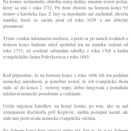
Na koniec nešťastného obdobia našej dediny musíme uviesť požiar,
ktorý sa stal v roku l732. Pri ňom zhorelo na hornom konci 93
domov a katolícka fara. Z fary sa nepodarilo nič zachrániť, zhorela
matrika, ktorá sa začala písať od roku 1629 a iné dôležité
písomnosti.
Týmto vznikla informačná medzera, a preto sa pri našich úvahách o
dolnom konci budeme môcť spoliehať len na matriku vedenú od
roku 1733, už uvedené urbariálne tabuľky z roku 1768 a knihu
evanjelického farára Polevkovicsa z roku 1885.
Keď pripustíme, že na hornom konci v roku 1606 žili len poddaní
nemeckej národnosti, je potrebné uviesť, že ich evanjelická škola
stále, až do konca 2. svetovej vojny, dobre fungovala a pomáhala
udržiavať nemecké povedomie a vzdelanie.
Určitá migrácia katolíkov na horný koniec po tom, ako sa stal
zemepánom Račištorfa gróf Keglevič, mohla postupne nastať, ale
stále tam pretrvávala nemecká evanjelická väčšina.
Na dolnom konci bola situácia úplne iná. Isté je, že aj na dolnom