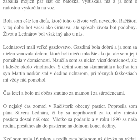
zabalila mojich pár šiat do batôžka, vystískala ma a ja som s
radosťou vyskočila na voz.
Bola som ešte len dieťa, ktoré toho o živote veľa nevedelo. Račištorf
v tej dobe bol väčší ako Grinava, ale spôsob života bol podobný.
Život u Lednárov bol však iný ako u nás.
Lednárovci mali veľké gazdovstvo. Gazdiná bola dobrá a ja som sa
nielen venovala deťom, ktoré boli niečo mladšie ako ja, ale som jej i
pomáhala v domácnosti. Naučila som sa nielen viesť domácnosť, ale
i kde-čo okolo vinohradov. S deťmi som sa skamarátila a keď sa ich
syn Martin neskôr stal v dedine richtárom, pri rôznych ťažkostiach
mi vždy rád pomohol.
Čas letel a bolo mi občas smutno za mamou i za súrodencami.
O nejaký čas zomrel v Račištorfe obecný pastier. Poprosila som
pána Silvera Lednára, či by sa neprihovoril za to, aby miesto
pastiera dostal náš otec. Všetko sa podarilo a v roku 1890 sa naša
rodina presťahovala do pastierne na dolnom konci dediny.
Keď som mala 16 rokov a podľa otca bola som už dievka na výdaj,