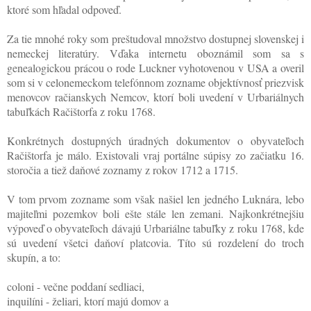
ktoré som hľadal odpoveď.
Za tie mnohé roky som preštudoval množstvo dostupnej slovenskej i
nemeckej literatúry. Vďaka internetu oboznámil som sa s
genealogickou prácou o rode Luckner vyhotovenou v USA a overil
som si v celonemeckom telefónnom zozname objektívnosť priezvisk
menovcov račianskych Nemcov, ktorí boli uvedení v Urbariálnych
tabuľkách Račištorfa z roku 1768.
Konkrétnych dostupných úradných dokumentov o obyvateľoch
Račištorfa je málo. Existovali vraj portálne súpisy zo začiatku 16.
storočia a tiež daňové zoznamy z rokov 1712 a 1715.
V tom prvom zozname som však našiel len jedného Luknára, lebo
majiteľmi pozemkov boli ešte stále len zemani. Najkonkrétnejšiu
výpoveď o obyvateľoch dávajú Urbariálne tabuľky z roku 1768, kde
sú uvedení všetci daňoví platcovia. Títo sú rozdelení do troch
skupín, a to:
coloni - večne poddaní sedliaci,
inquilíni - želiari, ktorí majú domov a