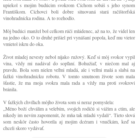
upiekol s mojím budúcim svokrom Cíchom sobáš s jeho synom
Františkom. Cíchovci boli dobre situovaná stará račištorfská
vinohradnícka rodina. A to rozhodlo.
Môj budúci manžel bol celkom rúči mládenec, až na to, že videl len
na jedno oko. O to druhé prišiel pri vynášaní popola, keď mu vietor
vmietol iskru do oka.
Život mladej nevesty nebol nijako ružový. Keď si môj svokor vypil
vína, vždy mi nadával do sopľaní. Bohužiaľ, v niečom mal aj
pravdu. Bola som nielen veľmi mladá, ale i veľmi malá a slabá na
ťažkú vinohradnícku robotu. V tomto smutnom živote som mala
šťastie, že ma moja svokra mala rada a vždy ma proti svokrovi
bránila.
V ťažkých chvíľach môjho života som si neraz pomyslela:
„Méno boží chválim a velebím, svojich rodičú si vážim a ctím, ale
nikedy im nevím zapomenút, že mňa tak mladú vydali“. Tieto slová
som neskôr často hovorila aj mojim dcéram i vnučkám, keď sa
chceli skoro vydávať.