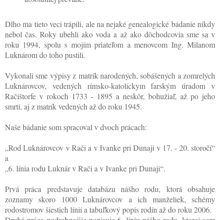
Dlho ma tieto veci trápili, ale na nejaké genealogické bádanie nikdy
nebol čas. Roky ubehli ako voda a až ako dôchodcovia sme sa v
roku 1994, spolu s mojím priateľom a menovcom Ing. Milanom
Luknárom do toho pustili.
Vykonali sme výpisy z matrík narodených, sobášených a zomrelých
Luknárovcov, vedených rímsko-katolíckym farským úradom v
Račištorfe v rokoch 1733 - 1895 a neskôr, bohužiaľ, až po jeho
smrti, aj z matrík vedených až do roku 1945.
Naše bádanie som spracoval v dvoch prácach:
„Rod Luknárovcov v Rači a v Ivanke pri Dunaji v 17. - 20. storočí“
a
„6. línia rodu Luknár v Rači a v Ivanke pri Dunaji“.
Prvá práca predstavuje databázu nášho rodu, ktorá obsahuje
zoznamy skoro 1000 Luknárovcov a ich manželiek, schémy
rodostromov šiestich línií a tabuľkový popis rodín až do roku 2006.
Druhá práca podrobnejšie popisuje 6. líniu nášho rodu, ktorej som