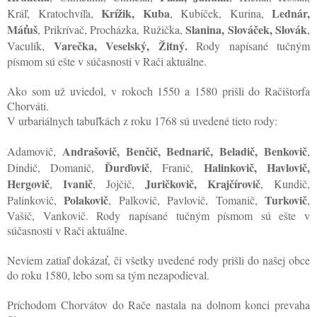
Krížik, Kuba
Lednár,
Kráľ, Kratochvíľa,
, Kubíček, Kurina,
Máťuš
Slanina, Slováček, Slovák
, Prikrívač, Procházka, Ružička,
,
Varečka, Veselský, Žitný.
Vaculík,
Rody napísané tučným
písmom sú ešte v súčasnosti v Rači aktuálne.
Ako som už uviedol, v rokoch 1550 a 1580 prišli do Račištorfa
Chorváti.
V urbariálnych tabuľkách z roku 1768 sú uvedené tieto rody:
Andrašovič, Benčič, Bednarič, Beladič, Benkovič
Adamovič,
,
Ďurďovič
Halinkovič, Havlovič,
Dindič, Domanič,
, Franič,
Hergovič
Ivanič
Juričkovič, Krajčírovič
,
, Jojčič,
, Kundič,
Polakovič
Turkovič
Palinkovič,
, Palkovič, Pavlovič, Tomanič,
,
Vašič, Vankovič. Rody napísané tučným písmom sú ešte v
súčasnosti v Rači aktuálne.
Neviem zatiaľ dokázať, či všetky uvedené rody prišli do našej obce
do roku 1580, lebo som sa tým nezapodieval.
Príchodom Chorvátov do Rače nastala na dolnom konci prevaha