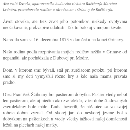
Ako malá Terezka, opatrovateľka budúceho richtára Račištorfa Marcina
Lednára, presťahovala rodičov a súrodencov z Grinavy do Račištorfa.
Život človeka, ale tiež život jeho potomkov, niekedy ovplyvnia
neočakávané, prekvapivé udalosti. Tak to bolo aj v mojom živote.
Narodila som sa 16. decembra 1873 v domčeku na konci Grinavy.
Naša rodina podľa rozprávania mojich rodičov nežila v Grinave od
nepamäti, ale pochádzala z Dubovej pri Modre.
Dom, v ktorom sme bývali, stál pri zurčiacom potoku, pri ktorom
sme si my deti vymýšľali rôzne hry a kde naša mama právala
prádlo.
Otec František Ščibrany bol pastierom dobytka. Pastier vtedy nebol
len pastierom, ale aj niečím ako zverolekár, v tej dobe študovaných
zverolekárov bolo málo. Ľudia hovorili, že náš otec sa vo svojej
robote dobre vyznal. Od skorej jari do neskorej jesene bol s
dobytkom na pašienkoch a vtedy všetky ťažkosti našej domácnosti
ležali na pleciach našej matky.