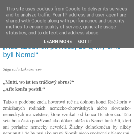
This site uses cookies from Google to deliver its services
Ján Luknár
and to analyze traffic. Your IP address and user-agent are
shared with Google along with performance and security
metrics to ensure quality of service, generate usage
člen račan.sk
statistics, and to detect and address abuse.
LEARN MORE
GOT IT
„Náš dzedinek povídali, že aj my sme
byli Nemci“
Sága rodu Luknárovcov
„Mutti, wo ist ten tráčkový obrus?“
„Afte konča posteli.“
Takto a podobne znela hovorová reč na dolnom konci Račištorfa v
zmiešaných rodinách nemecko-chorvátskych alebo slovensko-
nemeckých manželstiev, ktoré vznikali od konca 16. storočia. Táto
veta bola často používaná ako dôkaz, akíže to Nemci tuná žili, ktorí
ani poriadne nemecky nevedeli. Žiadny dolnokončan by nikdy
nepripustil, že by mal ako pravý Slovák niečo spoločné s Nemcami.