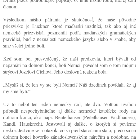
členom.
Výsledkom nášho pátrania je skutočnosť, že naše pôvodné
priezvisko je Luckner, ktoré maďarskí úradníci, tak ako aj iné
nemecké priezviská, pozmenili podľa maďarských gramatických
pravidiel, buď z neznalosti nemeckého jazyka alebo v snahe, aby
sme všetci jedno boli.
Keď som bol presvedčený, že naši predkovia, ktorí bývali od
nepamäti na dolnom konci, boli Nemci, povedal som o tom môjmu
strýcovi Jozefovi Cíchovi. Jeho doslovná reakcia bola:
„Myslíš si, že len vy ste byli Nemci? Náš dzedinek povídali, že aj
my sme byli.“
Už to nebol len jeden nemecký rod, ale dva. Voľnou úvahou
pribudli nespochybniteľne aj ďalšie nemecké katolícke rody na
dolnom konci, ako napr. Beutelhauser (Peitelhauser, Pajdlhauser),
Kandl, Hauskrecht. Jestvovali aj dalšie, o ktorých si povieme
neskôr. Jestvuje veľa otázok, čo sa pred stáročiami stalo, prečo sa na
dolnom konci hovorilo západoslovenským nárečím a podobne, na