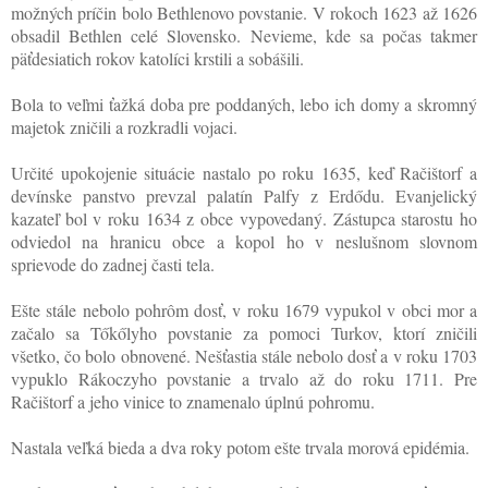
možných príčin bolo Bethlenovo povstanie. V rokoch 1623 až 1626
obsadil Bethlen celé Slovensko. Nevieme, kde sa počas takmer
päťdesiatich rokov katolíci krstili a sobášili.
Bola to veľmi ťažká doba pre poddaných, lebo ich domy a skromný
majetok zničili a rozkradli vojaci.
Určité upokojenie situácie nastalo po roku 1635, keď Račištorf a
devínske panstvo prevzal palatín Palfy z Erdődu. Evanjelický
kazateľ bol v roku 1634 z obce vypovedaný. Zástupca starostu ho
odviedol na hranicu obce a kopol ho v neslušnom slovnom
sprievode do zadnej časti tela.
Ešte stále nebolo pohrôm dosť, v roku 1679 vypukol v obci mor a
začalo sa Tőkőlyho povstanie za pomoci Turkov, ktorí zničili
všetko, čo bolo obnovené. Nešťastia stále nebolo dosť a v roku 1703
vypuklo Rákoczyho povstanie a trvalo až do roku 1711. Pre
Račištorf a jeho vinice to znamenalo úplnú pohromu.
Nastala veľká bieda a dva roky potom ešte trvala morová epidémia.