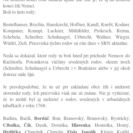
konci žili Nemci.
Boli to tieto rody:
Beutelhauser, Brychta, Hauskrecht, Hoffner, Kandl, Knebl, Kodner,
Kompauer, Krampl, Luckner, Mühlfelder, Prokesch, Reima,
Schebela, Schreiber, Schuhnagel, Urbrecht, Wallner, Wieger,
Würfel, Zich. Priezviská týchto rodov sú ešte dnes v SRN aktuálne.
Nedá sa dokázať, ktoré rody tu boli hneď pri príchode Nemcov do
Račištorfa. Potomkovia väčšiny uvedených rodov, okrem troch
(Schreiber, Schuhnagel a Urbrecht ) v Bratislave alebo v jej okolí
doteraz stále žijú.
Je pravdepodobné, že tu už pri zakladaní obce žili i niektoré
slovenské rody. Ich priezviská však nie sú známe. Nie je vylúčené,
že to mohli byť aj niektoré z rodov, uvedených v urbariálnych
tabuľkách z roku 1768:
Bordáč
Baďura, Bačík,
, Brat, Branovský, Brunovský, Bystrický,
Cibulka, Čík
Hlavenka
, Dusík, Doruška,
, Homolka, Horný,
Hrdlička
Fiala, Janulík
, Chmelník, Chmelár,
, Klenár, Košťál,