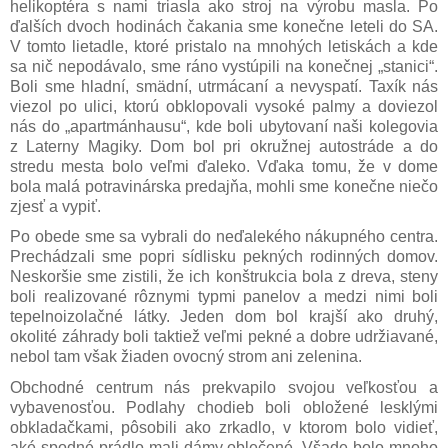
helikoptéra s nami triasla ako stroj na výrobu masla. Po
ďalších dvoch hodinách čakania sme konečne leteli do SA.
V tomto lietadle, ktoré pristalo na mnohých letiskách a kde
sa nič nepodávalo, sme ráno vystúpili na konečnej „stanici“.
Boli sme hladní, smädní, utrmácaní a nevyspatí. Taxík nás
viezol po ulici, ktorú obklopovali vysoké palmy a doviezol
nás do „apartmánhausu“, kde boli ubytovaní naši kolegovia
z Laterny Magiky. Dom bol pri okružnej autostráde a do
stredu mesta bolo veľmi ďaleko. Vďaka tomu, že v dome
bola malá potravinárska predajňa, mohli sme konečne niečo
zjesť a vypiť.
Po obede sme sa vybrali do neďalekého nákupného centra.
Prechádzali sme popri sídlisku pekných rodinných domov.
Neskoršie sme zistili, že ich konštrukcia bola z dreva, steny
boli realizované rôznymi typmi panelov a medzi nimi boli
tepelnoizolačné látky. Jeden dom bol krajší ako druhý,
okolité záhrady boli taktiež veľmi pekné a dobre udržiavané,
nebol tam však žiaden ovocný strom ani zelenina.
Obchodné centrum nás prekvapilo svojou veľkosťou a
vybavenosťou. Podlahy chodieb boli obložené lesklými
obkladačkami, pôsobili ako zrkadlo, v ktorom bolo vidieť,
aké spodné prádlo mali dámy oblečené. Všade bolo mnoho