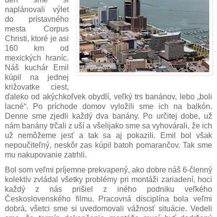
naplánovali výlet
do prístavného
mesta Corpus
Christi, ktoré je asi
160 km od
mexických hraníc.
Náš kuchár Emil
kúpil na jednej
križovatke ciest,
ďaleko od akýchkoľvek obydlí, veľký trs banánov, lebo „boli
lacné“. Po príchode domov vyložili sme ich na balkón.
Denne sme zjedli každý dva banány. Po určitej dobe, už
nám banány trčali z uší a všelijako sme sa vyhovárali, že ich
už nemôžeme jesť a tak sa aj pokazili. Emil bol však
nepoučiteľný, neskôr zas kúpil batoh pomarančov. Tak sme
mu nakupovanie zatrhli.
Bol som veľmi príjemne prekvapený, ako dobre náš 6-členný
kolektív zvládal všetky problémy pri montáži zariadení, hoci
každý z nás prišiel z iného podniku veľkého
Československého filmu. Pracovná disciplína bola veľmi
dobrá, všetci sme si uvedomovali vážnosť situácie. Vedeli