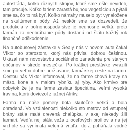
autostráda, koľko rôznych strojov, ktoré sme ešte nevideli,
tam pracuje. Koľko fariem zarastá bujnou vegetáciou a pýtali
sme sa, čo to má byť. Koľko námahy muselo byť vynaložené
na skultúrnenie pôdy. Až neskôr sme sa dozvedeli, že
produkcia v poľnohospodárstve je neúnosne veľká, preto
farmári za neobrábanie pôdy dostanú od štátu každý rok
finančné odškodnenie.
Na autobusovej zástavke v Sealy nás v novom aute čakal
Viktor so starostom, ktorý nás privítal dobrou češtinou.
Ukázal nám novostavbu sociálneho zariadenia pre starých
občanov v strede mestečka. Po krátkej prestávke vyrazili
sme po veľmi dobre udržiavanej farmárskej ceste na farmu.
Cestou nás Viktor informoval, že na farme chová kravy na
mäso, kone a v malom rybníku aj ryby. Ako krmivo pre
dobytok že je na farme zasiata špeciálna, veľmi vysoká
travina, ktorú doviezol z južnej Afriky.
Farma na naše pomery bola skutočne veľká a bola
ohradená. Vo vzdialenosti niekoľko sto metrov od vstupnej
brány stála malá drevená chalúpka, v akej niekedy žili
farmári. Vedľa nej stála veža z oceľových profilov a na jej
vrchole sa vynímala veterná vrtuľa, ktorá poháňala vodné