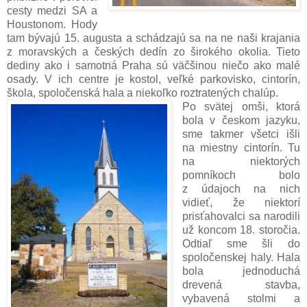
cesty medzi SA a
Houstonom. Hody
tam bývajú 15. augusta a schádzajú sa na ne naši krajania
z moravských a českých dedín zo širokého okolia. Tieto
dediny ako i samotná Praha sú väčšinou niečo ako malé
osady. V ich centre je kostol, veľké parkovisko, cintorín,
škola, spoločenská hala a niekoľko roztratených chalúp.
Po svätej omši, ktorá
bola v českom jazyku,
sme takmer všetci išli
na miestny cintorín. Tu
na niektorých
pomníkoch bolo
z údajoch na nich
vidieť, že niektorí
prisťahovalci sa narodili
už koncom 18. storočia.
Odtiaľ sme šli do
spoločenskej haly. Hala
bola jednoduchá
drevená stavba,
vybavená stolmi a