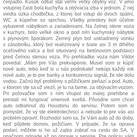
čerpadlo. Kúsok odtiaľ stál veľmi veľký obytný voz. V jeho
vstupnej časti bola kuchyňa a obývacia izba v jednom. Z nej
viedla úzka chodbička, z ktorej bol vstup do dvoch spální,
WC a kúpeľne so sprchou. Všetky priestory boli účelne
vybavené nábytkom a zariadeniami. Na čelnej stene voza
v kuchyni, bolo veľké okno a pod ním kuchynský nábytok
s plynovým šporákom. Zemný plyn bol uskladnený vonku
v zásobníku, ktorý bol realizovaný v tvare asi 3 m dlhého
oceľového valca a bol situovaný na betónovom podstavci
pred čelnou stenou voza. Po prehliadke voza nám Viktor
povedal: „Mám pre Vás prekvapenie. Musel som si kúpiť
nové auto, lebo keď si u nás podnikateľ nekúpi každý rok
nové auto, je to pre banky a konkurenciu signál, že ide dolu
vodou. Začnú byť problémy s pôžičkami peňazí a pod. Auto,
v ktorom ste sa už viezli, je tu na farme, za obývacím vozom.
Pri poľovačke som s ním vhupol do malej priehlbne a
prestali mi fungovať smerové svetlá. Pôvodne som chcel
auto odtiahnuť do Houstonu do servisu. Potom som si
pomyslel, že vy ste elektrotechnici a nebude to pre vás asi
problém opraviť. Rozhodol som sa, že Vám auto až do doby,
keď pôjdete domov, požičiam. V prípade, že sa oprava
podarí, môžete si ho už zajtra zobrať na cestu do SA. V
opačnom prípade až po oprave v servise. Pre políciu vám