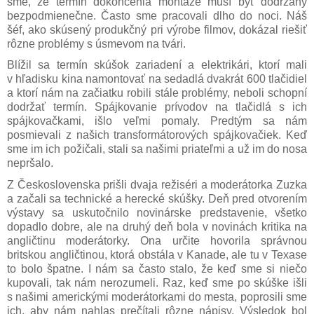
sme, že termín dokončenia montáže musí byť dodržaný
bezpodmienečne. Často sme pracovali dlho do noci. Náš
šéf, ako skúsený produkčný pri výrobe filmov, dokázal riešiť
rôzne problémy s úsmevom na tvári.
Blížil sa termín skúšok zariadení a elektrikári, ktorí mali
v hľadisku kina namontovať na sedadlá dvakrát 600 tlačidiel
a ktorí nám na začiatku robili stále problémy, neboli schopní
dodržať termín. Spájkovanie prívodov na tlačidlá s ich
spájkovačkami, išlo veľmi pomaly. Predtým sa nám
posmievali z našich transformátorových spájkovačiek. Keď
sme im ich požičali, stali sa našimi priateľmi a už im do nosa
nepršalo.
Z Československa prišli dvaja režiséri a moderátorka Zuzka
a začali sa technické a herecké skúšky. Deň pred otvorením
výstavy sa uskutočnilo novinárske predstavenie, všetko
dopadlo dobre, ale na druhý deň bola v novinách kritika na
angličtinu moderátorky. Ona určite hovorila správnou
britskou angličtinou, ktorá obstála v Kanade, ale tu v Texase
to bolo špatne. I nám sa často stalo, že keď sme si niečo
kupovali, tak nám nerozumeli. Raz, keď sme po skúške išli
s našimi americkými moderátorkami do mesta, poprosili sme
ich, aby nám nahlas prečítali rôzne nápisy. Výsledok bol