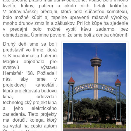
kvetín, kríkov, paliem a okolo nich lietali kolibríky.
V potravinárskej predajni, ktorá bola súčasťou komplexu,
bolo možné kúpiť aj tepelne upravené mäsové výrobky,
mnoho druhov zmrzlín a zákuskov. Pri ich kúpe na zjedenie
v predajni bolo možné vypiť kávu zadarmo, bez
obmedzenia. Úprimne poviem, že sme boli z centra ohúrení!
Druhý deň sme sa boli
predstaviť vo firme, ktorá
si Kinoautomat a Laternu
Magiku objednala pre
svetovú výstavu
Hemisfair
‘
68. Požiadali
nás, aby sme v
projektovej kancelárii,
ktorá projektovala budovu
kina, odovzdali
technologický projekt kina
a jeho elektrického
zariadenia. Tieto projekty
mal doručíť kolega, ktorý
sa vydal na cestu autom