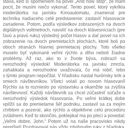
stáva, keď si spomeniem na povel „And now stop“, že mám
pocit, že musím niečo vykonať. Tento povel, ktorý vykríkla
moderátorka na javisku Kinoautomatu, znamenal pre
technika riadiaceho celé predstavenie: zastaviť hlasovacie
zariadenie. Potom, podľa výsledkov zobrazených na dvoch
digitálnych voltmetroch, navoliť na dvoch klávesniciach (pre
ľavú a pravú ruku) výsledný počet hlasov a dať povel na ich
zobrazenie na dvoch premietacích plochách, ktoré boli po
oboch stranách hlavnej premietacej plochy. Toto všetko
muselo byť vykonané veľmi rýchlo a dlho neboli žiadne
problémy. Až raz, ako to v živote býva, zobrazil sa
nerozhodný výsledok! Moderátorka na javisku zmrzla,
zahabkala a nerozhodne uvažovala, čo má robiť, lebo
s týmto program nepočítal. V hľadisku nastal hurónsky krik a
smiech návštevníkov. Všetci volali po novom hlasovaní!
Rýchlo sa to roznieslo po výstavisku a okamžite sa zvýšila
návštevnosť. Každý návštevník sa chcel zúčastniť súťaže o
nerozhodný výsledok hlasovania. Po veľmi krátkej dobe
vplížil sa do premietarne šéf podniku, zastavil sa za mojím
chrbtom a pozeral, ako rýchlo a objektívne celú procedúru
zvládnem. Keď to skončilo, poklepkal ma po pleci a povedal:
„Veľmi dobre, John.“ Potom už na naše pracovisko nikdy
neprišiel! Pozdravoval nás vždy zdvihnutím ruky z hľadiska.