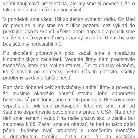
veľmi zaujímavá prezentácia, ale my sme si povedali, že o
takom niečom nemôžeme ani snívať.
V pondelok sme všetci išli so šéfom vymeniť rádio. On išiel
do predajne a my sme sa z ulice pozerali cez výklad do
predajne, ako to skončí. Všetko dobre dopadlo a poučili sme
sa, že tu niečo vymeniť nie je žiadny problém. U nás by sme
bez účtenky nedosiahli nič.
Po skončení prípravných prác, začali sme s montážou
kinotechnických zariadení. Vedenie firmy nám predstavilo
manažéra, ktorý nás mal na starosti. Bol to dánsky ekonóm,
ktorý hovoril po nemecky. Veľmi nás to potešilo, všetky
problémy sa darilo ľahšie riešiť.
Raz ráno dobehol celý zadychčaný riaditeľ firmy a povedal,
že musíme okamžite opustiť stavbu, lebo odborárski
bossovia sú proti tomu, aby sme tu pracovali. Bleskovo sme
vypadli, ale boli sme prekvapení, lebo my sme mali od
štátneho departmentu povolenie na prácu v USA. Na druhý
deň sme nemohli vstúpiť na naše pracovisko, v zámku bol
zalomený kľúč. Začali sme sa obávať, že keď to takto ďalej
pôjde, budeme mať problémy s ukončením montáže
v dohodnutom termíne. Zistili sme, že za všetkými