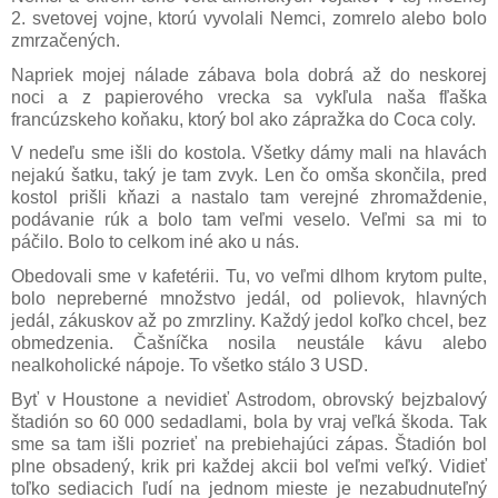
2. svetovej vojne, ktorú vyvolali Nemci, zomrelo alebo bolo
zmrzačených.
Napriek mojej nálade zábava bola dobrá až do neskorej
noci a z papierového vrecka sa vykľula naša fľaška
francúzskeho koňaku, ktorý bol ako zápražka do Coca coly.
V nedeľu sme išli do kostola. Všetky dámy mali na hlavách
nejakú šatku, taký je tam zvyk. Len čo omša skončila, pred
kostol prišli kňazi a nastalo tam verejné zhromaždenie,
podávanie rúk a bolo tam veľmi veselo. Veľmi sa mi to
páčilo. Bolo to celkom iné ako u nás.
Obedovali sme v kafetérii. Tu, vo veľmi dlhom krytom pulte,
bolo nepreberné množstvo jedál, od polievok, hlavných
jedál, zákuskov až po zmrzliny. Každý jedol koľko chcel, bez
obmedzenia. Čašníčka nosila neustále kávu alebo
nealkoholické nápoje. To všetko stálo 3 USD.
Byť v Houstone a nevidieť Astrodom, obrovský bejzbalový
štadión so 60 000 sedadlami, bola by vraj veľká škoda. Tak
sme sa tam išli pozrieť na prebiehajúci zápas. Štadión bol
plne obsadený, krik pri každej akcii bol veľmi veľký. Vidieť
toľko sediacich ľudí na jednom mieste je nezabudnuteľný