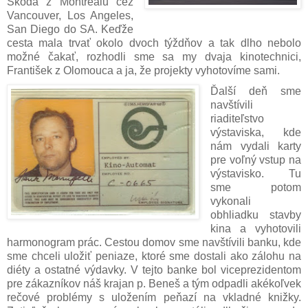
Škoda z Montrealu cez
Vancouver, Los Angeles,
San Diego do SA. Keďže
cesta mala trvať okolo dvoch týždňov a tak dlho nebolo
možné čakať, rozhodli sme sa my dvaja kinotechnici,
František z Olomouca a ja, že projekty vyhotovíme sami.
Ďalší deň sme
navštívili
riaditeľstvo
výstaviska, kde
nám vydali karty
pre voľný vstup na
výstavisko. Tu
sme potom
vykonali
obhliadku stavby
kina a vyhotovili
harmonogram prác. Cestou domov sme navštívili banku, kde
sme chceli uložiť peniaze, ktoré sme dostali ako zálohu na
diéty a ostatné výdavky. V tejto banke bol viceprezidentom
pre zákazníkov náš krajan p. Beneš a tým odpadli akékoľvek
rečové problémy s uložením peňazí na vkladné knižky.