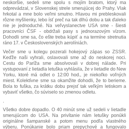
neskoršie, sedeli sme spolu s mojím bratom, ktorý ma
odprevádzal, v Slovenskej strele smerujúcej do Prahy. Vlak
hrkotal a mne bolo veľmi smutno. Hlavou mi prebleskovali
rôzne myšlienky, lebo ísť preč na tak dlhú dobu a tak ďaleko
nie je jednoduché. Na veľvyslanectve USA sme - šiesti
pracovníci ČSF - obdržali pasy s jednorazovým vízom.
Dohodli sme sa, čo ešte treba kúpiť a na termíne stretnutia
ráno 17. v Československých aerolíniách.
Večer sme u kolegu pozerali hokejový zápas so ZSSR.
Keďže naši vyhrali, oslavovali sme až do neskorej noci.
Cestu do Paríža sme absolvovali v dobrej nálade. Pri
vystupovaní z lietadla letuška vyhlásila, že v lietadle do New
Yorku, ktoré má odlet o 12:00 hod., je niekoľko voľných
miest. Kolektívne sme sa okamžite dohodli, že to berieme.
Bola to fuška, za krátku dobu prejsť tak veľkým letiskom a
vybaviť všetko, čo súviselo so zmenou odletu.
.
Všetko dobre dopadlo. O 40 minút sme už sedeli v lietadle
smerujúcom do USA. Na privítanie nám letušky ponúkli
originálne šampanské a potom menu podľa vlastného
výberu. Ponúkanie bolo priam prepychové a fungovalo