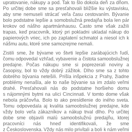
upratovanie, nákupy a pod. Tak to šlo dokola deň za dňom.
Po určitej dobe sme sa presťahovali bližšie ku výstavisku,
aby sme nemuseli strácať veľa času cestovaním. Bývanie
bolo podstatne lepšie a somobslužná predajňa bola len pár
krokov od nášho apartmánhausu. Často sme však zažili
trapas, keď pracovník, ktorý pri pokladni ukladal nákup do
papierových vriec, ich po zaplatení schmatol a niesol ich k
nášmu autu, ktoré sme samozrejme nemali.
Zistili sme, že bývame vo štvrti lepšie zarábajúcich ľudí,
čomu odpovedal vzhľad, vybavenie a čistota samoobslužnej
predajne. Počas nákupu sme si poprezerali noviny a
časopisy, bol to vždy dobrý zážitok. Dlho sme sa z tohto
dobrého bývania netešili. Prišla inšpekcia z Prahy, žiadne
problémy nenašla, ale to naše bývanie sa im zdalo veľmi
drahé. Presťahovali nás do podstatne horšieho domu
s nájomnými bytmi na ulici Cincinnati. V tomto dome však
nebola práčovňa. Bolo to ako presídlenie do iného sveta.
Tomu odpovedala aj kvalita samoobslužnej predajne, kde
vždy bolo veľa zákazníkov a nákup trval dlho. Po určitej
dobe sme objavili malú samoobslužnú predajňu, ktorej
pracovníci nás hneď identifikovali, že sme
z Československa. Vždy nás milo privítali a boli k nám veľmi