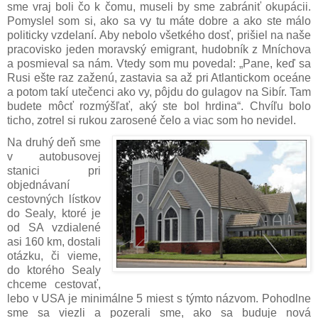
sme vraj boli čo k čomu, museli by sme zabrániť okupácii.
Pomyslel som si, ako sa vy tu máte dobre a ako ste málo
politicky vzdelaní. Aby nebolo všetkého dosť, prišiel na naše
pracovisko jeden moravský emigrant, hudobník z Mníchova
a posmieval sa nám. Vtedy som mu povedal: „Pane, keď sa
Rusi ešte raz zaženú, zastavia sa až pri Atlantickom oceáne
a potom takí utečenci ako vy, pôjdu do gulagov na Sibír. Tam
budete môcť rozmýšľať, aký ste bol hrdina“. Chvíľu bolo
ticho, zotrel si rukou zarosené čelo a viac som ho nevidel.
Na druhý deň sme
v autobusovej
stanici pri
objednávaní
cestovných lístkov
do Sealy, ktoré je
od SA vzdialené
asi 160 km, dostali
otázku, či vieme,
do ktorého Sealy
chceme cestovať,
lebo v USA je minimálne 5 miest s týmto názvom. Pohodlne
sme sa viezli a pozerali sme, ako sa buduje nová