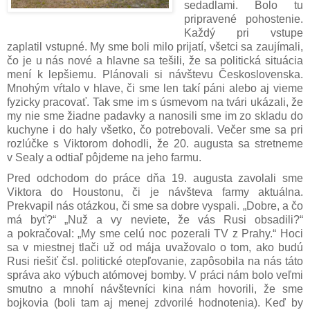
sedadlami. Bolo tu
pripravené pohostenie.
Každý pri vstupe
zaplatil vstupné. My sme boli milo prijatí, všetci sa zaujímali,
čo je u nás nové a hlavne sa tešili, že sa politická situácia
mení k lepšiemu. Plánovali si návštevu Československa.
Mnohým vŕtalo v hlave, či sme len takí páni alebo aj vieme
fyzicky pracovať. Tak sme im s úsmevom na tvári ukázali, že
my nie sme žiadne padavky a nanosili sme im zo skladu do
kuchyne i do haly všetko, čo potrebovali. Večer sme sa pri
rozlúčke s Viktorom dohodli, že 20. augusta sa stretneme
v Sealy a odtiaľ pôjdeme na jeho farmu.
Pred odchodom do práce dňa 19. augusta zavolali sme
Viktora do Houstonu, či je návšteva farmy aktuálna.
Prekvapil nás otázkou, či sme sa dobre vyspali. „Dobre, a čo
má byť?“ „Nuž a vy neviete, že vás Rusi obsadili?“
a pokračoval: „My sme celú noc pozerali TV z Prahy.“ Hoci
sa v miestnej tlači už od mája uvažovalo o tom, ako budú
Rusi riešiť čsl. politické otepľovanie, zapôsobila na nás táto
správa ako výbuch atómovej bomby. V práci nám bolo veľmi
smutno a mnohí návštevníci kina nám hovorili, že sme
bojkovia (boli tam aj menej zdvorilé hodnotenia). Keď by