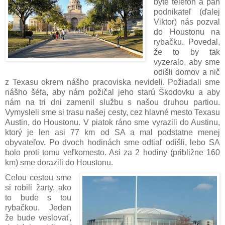
byte telefón a pán
podnikateľ (ďalej
Viktor) nás pozval
do Houstonu na
rybačku. Povedal,
že to by tak
vyzeralo, aby sme
odišli domov a nič
z Texasu okrem nášho pracoviska nevideli. Požiadali sme
nášho šéfa, aby nám požičal jeho starú Škodovku a aby
nám na tri dni zamenil službu s našou druhou partiou.
Vymysleli sme si trasu našej cesty, cez hlavné mesto Texasu
Austin, do Houstonu. V piatok ráno sme vyrazili do Austinu,
ktorý je len asi 77 km od SA a mal podstatne menej
obyvateľov. Po dvoch hodinách sme odtiaľ odišli, lebo SA
bolo proti tomu veľkomesto. Asi za 2 hodiny (približne 160
km) sme dorazili do Houstonu.
Celou cestou sme
si robili žarty, ako
to bude s tou
rybačkou. Jeden
že bude veslovať,