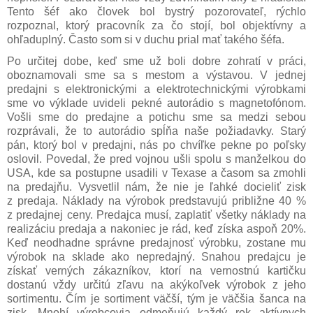
Tento šéf ako človek bol bystrý pozorovateľ, rýchlo
rozpoznal, ktorý pracovník za čo stojí, bol objektívny a
ohľaduplný. Často som si v duchu prial mať takého šéfa.
Po určitej dobe, keď sme už boli dobre zohratí v práci,
oboznamovali sme sa s mestom a výstavou. V jednej
predajni s elektronickými a elektrotechnickými výrobkami
sme vo výklade uvideli pekné autorádio s magnetofónom.
Vošli sme do predajne a potichu sme sa medzi sebou
rozprávali, že to autorádio spĺňa naše požiadavky. Starý
pán, ktorý bol v predajni, nás po chvíľke pekne po poľsky
oslovil. Povedal, že pred vojnou ušli spolu s manželkou do
USA, kde sa postupne usadili v Texase a časom sa zmohli
na predajňu. Vysvetlil nám, že nie je ľahké docieliť zisk
z predaja. Náklady na výrobok predstavujú približne 40 %
z predajnej ceny. Predajca musí, zaplatiť všetky náklady na
realizáciu predaja a nakoniec je rád, keď získa aspoň 20%.
Keď neodhadne správne predajnosť výrobku, zostane mu
výrobok na sklade ako nepredajný. Snahou predajcu je
získať verných zákazníkov, ktorí na vernostnú kartičku
dostanú vždy určitú zľavu na akýkoľvek výrobok z jeho
sortimentu. Čím je sortiment väčší, tým je väčšia šanca na
zisk. Mnohí výrobcovia odmeňujú každý rok aktívnych