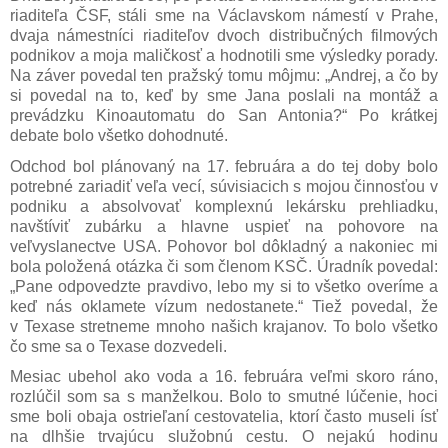
riaditeľa ČSF, stáli sme na Václavskom námestí v Prahe,
dvaja námestníci riaditeľov dvoch distribučných filmových
podnikov a moja maličkosť a hodnotili sme výsledky porady.
Na záver povedal ten pražský tomu môjmu: „Andrej, a čo by
si povedal na to, keď by sme Jana poslali na montáž a
prevádzku Kinoautomatu do San Antonia?“ Po krátkej
debate bolo všetko dohodnuté.
Odchod bol plánovaný na 17. februára a do tej doby bolo
potrebné zariadiť veľa vecí, súvisiacich s mojou činnosťou v
podniku a absolvovať komplexnú lekársku prehliadku,
navštíviť zubárku a hlavne uspieť na pohovore na
veľvyslanectve USA. Pohovor bol dôkladný a nakoniec mi
bola položená otázka či som členom KSČ. Úradník povedal:
„Pane odpovedzte pravdivo, lebo my si to všetko overíme a
keď nás oklamete vízum nedostanete.“ Tiež povedal, že
v Texase stretneme mnoho našich krajanov. To bolo všetko
čo sme sa o Texase dozvedeli.
Mesiac ubehol ako voda a 16. februára veľmi skoro ráno,
rozlúčil som sa s manželkou. Bolo to smutné lúčenie, hoci
sme boli obaja ostrieľaní cestovatelia, ktorí často museli ísť
na dlhšie trvajúcu služobnú cestu. O nejakú hodinu