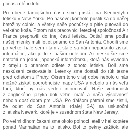
počas celého letu.
Po obede tamojšieho času sme pristáli na Kennedyho
letisku v New Yorku. Po pasovej kontrole pustili sa do našej
batožiny colníci a všetky naše pochúťky a pitie putovali do
veľkého koša. Potom nás pracovníci leteckej spoločnosti Air
France prepravili do inej časti letiska. Odtiaľ sme podľa
našej mienky mali letieť priamo do San Antonia. Chodili sme
po veľkej hale sem i tam a stále sa nám nepodarilo získať
informácie, ako je to s naším odletom. Až neskoršie sme
natrafili na jednu japonskú informátorku, ktorá nás vyviedla
z omylu o priamom odlete z tohoto letiska. Boli sme
neskúsení cestovatelia. Letenky sme dostali do rúk tesne
pred odletom z Prahy. Okrem toho v tej dobe nebolo u nás
možné získať podrobnejšie mapy USA a nebolo u nás veľa
ľudí, ktorí by nás vedeli informovať. Naše vedomosti
z anglického jazyka boli veľmi malé a naša výslovnosť
nebola dosť dobrá pre USA. Po ďalšom pátraní sme zistili,
že odlet do San Antonia (ďalej SA) sa uskutoční
z letiska Newark, ktoré je v susednom štáte New Jersey.
Po veľmi dlhom čakaní sme okolo polnoci leteli v helikoptére
ponad Manhattan na to letisko. Bol to pekný zážitok, ale