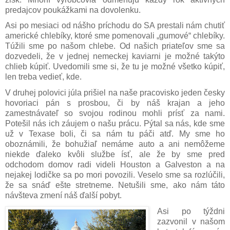
predajcov poukážkami na dovolenku.
Asi po mesiaci od nášho príchodu do SA prestali nám chutiť
americké chlebíky, ktoré sme pomenovali „gumové“ chlebíky.
Túžili sme po našom chlebe. Od našich priateľov sme sa
dozvedeli, že v jednej nemeckej kaviarni je možné takýto
chlieb kúpiť. Uvedomili sme si, že tu je možné všetko kúpiť,
len treba vedieť, kde.
V druhej polovici júla prišiel na naše pracovisko jeden česky
hovoriaci pán s prosbou, či by náš krajan a jeho
zamestnávateľ so svojou rodinou mohli prísť za nami.
Potešil nás ich záujem o našu prácu. Pýtal sa nás, kde sme
už v Texase boli, či sa nám tu páči atď. My sme ho
oboznámili, že bohužiaľ nemáme auto a ani nemôžeme
niekde ďaleko kvôli službe ísť, ale že by sme pred
odchodom domov radi videli Houston a Galveston a na
nejakej lodičke sa po mori povozili. Veselo sme sa rozlúčili,
že sa snáď ešte stretneme. Netušili sme, ako nám táto
návšteva zmení náš ďalší pobyt.
Asi po týždni
zazvonil v našom