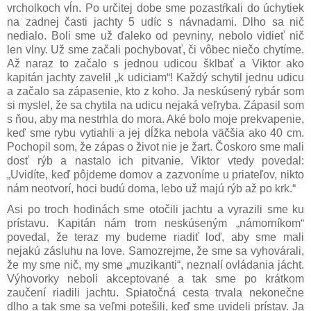
vrcholkoch vĺn. Po určitej dobe sme pozastŕkali do úchytiek
na zadnej časti jachty 5 udíc s návnadami. Dlho sa nič
nedialo. Boli sme už ďaleko od pevniny, nebolo vidieť nič
len vlny. Už sme začali pochybovať, či vôbec niečo chytíme.
Až naraz to začalo s jednou udicou šklbať a Viktor ako
kapitán jachty zavelil „k udiciam“! Každý schytil jednu udicu
a začalo sa zápasenie, kto z koho. Ja neskúsený rybár som
si myslel, že sa chytila na udicu nejaká veľryba. Zápasil som
s ňou, aby ma nestrhla do mora. Aké bolo moje prekvapenie,
keď sme rybu vytiahli a jej dĺžka nebola väčšia ako 40 cm.
Pochopil som, že zápas o život nie je žart. Čoskoro sme mali
dosť rýb a nastalo ich pitvanie. Viktor vtedy povedal:
„Uvidíte, keď pôjdeme domov a zazvoníme u priateľov, nikto
nám neotvorí, hoci budú doma, lebo už majú rýb až po krk.“
Asi po troch hodinách sme otočili jachtu a vyrazili sme ku
prístavu. Kapitán nám trom neskúseným „námorníkom“
povedal, že teraz my budeme riadiť loď, aby sme mali
nejakú zásluhu na love. Samozrejme, že sme sa vyhovárali,
že my sme nič, my sme „muzikanti“, neznalí ovládania jácht.
Výhovorky neboli akceptované a tak sme po krátkom
zaučení riadili jachtu. Spiatočná cesta trvala nekonečne
dlho a tak sme sa veľmi potešili, keď sme uvideli prístav. Ja