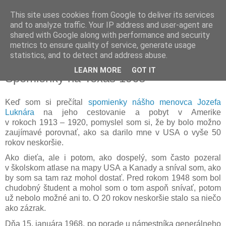
This site uses cookies from Google to deliver its services
Ján Luknár
and to analyze traffic. Your IP address and user-agent are
shared with Google along with performance and security
metrics to ensure quality of service, generate usage
člen račan.sk
statistics, and to detect and address abuse.
LEARN MORE
GOT IT
Spomienky na Texas 1968
Keď som si prečítal
spomienky nášho menovca Jozefa
Luknára
na jeho cestovanie a pobyt v Amerike
v rokoch 1913 – 1920, pomyslel som si, že by bolo možno
zaujímavé porovnať, ako sa darilo mne v USA o vyše 50
rokov neskoršie.
Ako dieťa, ale i potom, ako dospelý, som často pozeral
v školskom atlase na mapy USA a Kanady a sníval som, ako
by som sa tam raz mohol dostať. Pred rokom 1948 som bol
chudobný študent a mohol som o tom aspoň snívať, potom
už nebolo možné ani to. O 20 rokov neskoršie stalo sa niečo
ako zázrak.
Dňa 15. januára 1968, po porade u námestníka generálneho