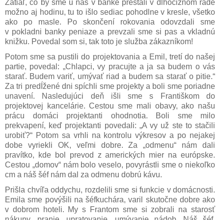
Zatiaľ, čo by sme u nás v banke prestáli v dlhočiznom rade
možno aj hodinu, tu to išlo sediac pohodlne v kresle, všetko
ako po masle. Po skončení rokovania odovzdali sme
v pokladni banky peniaze a prevzali sme si pas a vkladnú
knižku. Povedal som si, tak toto je služba zákazníkom!
Potom sme sa pustili do projektovania a Emil, tretí do našej
partie, povedal: „Chlapci, vy pracujte a ja sa budem o vás
starať. Budem variť, umývať riad a budem sa starať o pitie.“
Za tri predÍžené dni spíchli sme projekty a boli sme poriadne
unavení. Nasledujúci deň išli sme s Františkom do
projektovej kancelárie. Cestou sme mali obavy, ako našu
prácu domáci projektanti ohodnotia. Boli sme milo
prekvapení, keď projektanti povedali: „A vy už ste to stačili
urobiť?“ Potom sa vrhli na kontrolu výkresov a po nejakej
dobe vyriekli OK, veľmi dobre. Za „odmenu“ nám dali
pravítko, kde bol prevod z amerických mier na európske.
Cestou „domov“ nám bolo veselo, povyrástli sme o niekoľko
cm a náš šéf nám dal za odmenu dobrú kávu.
Prišla chvíľa oddychu, rozdelili sme si funkcie v domácnosti.
Emila sme povýšili na šéfkuchára, varil skutočne dobre ako
v dobrom hoteli. My s Frantom sme si zobrali na starosť
nákupy, pranie, upratovanie, umývanie nádob. Náš šéf,