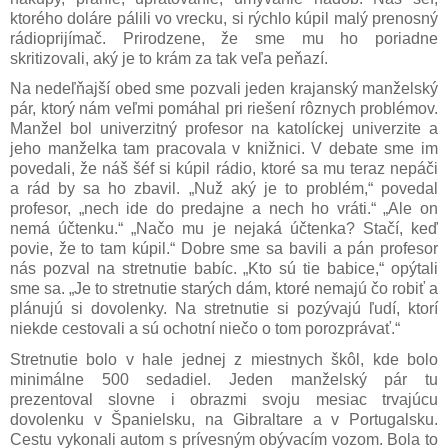
ktorého doláre pálili vo vrecku, si rýchlo kúpil malý prenosný
rádioprijímač. Prirodzene, že sme mu ho poriadne
skritizovali, aký je to krám za tak veľa peňazí.
Na nedeľňajší obed sme pozvali jeden krajanský manželský
pár, ktorý nám veľmi pomáhal pri riešení rôznych problémov.
Manžel bol univerzitný profesor na katolíckej univerzite a
jeho manželka tam pracovala v knižnici. V debate sme im
povedali, že náš šéf si kúpil rádio, ktoré sa mu teraz nepáči
a rád by sa ho zbavil. „Nuž aký je to problém,“ povedal
profesor, „nech ide do predajne a nech ho vráti.“ „Ale on
nemá účtenku.“ „Načo mu je nejaká účtenka? Stačí, keď
povie, že to tam kúpil.“ Dobre sme sa bavili a pán profesor
nás pozval na stretnutie babíc. „Kto sú tie babice,“ opýtali
sme sa. „Je to stretnutie starých dám, ktoré nemajú čo robiť a
plánujú si dovolenky. Na stretnutie si pozývajú ľudí, ktorí
niekde cestovali a sú ochotní niečo o tom porozprávať.“
Stretnutie bolo v hale jednej z miestnych škôl, kde bolo
minimálne 500 sedadiel. Jeden manželský pár tu
prezentoval slovne i obrazmi svoju mesiac trvajúcu
dovolenku v Španielsku, na Gibraltare a v Portugalsku.
Cestu vykonali autom s prívesným obývacím vozom. Bola to