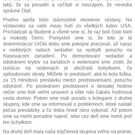
taký, že sa povadili a vyčítali si navzájom, že nevedia
správne čítať.
Prvého apríla bolo slávnostné otvorenie výstavy. Na
výstavisko sa valili masy ľudí zo všetkých kútov USA.
Prichádzali aj študenti a všimli sme si, že raz boli čisto bieli
a inokedy čierni. Pomysleli sme si, že toto je tá
diskriminácia! Určitú dobu sme pokojne pracovali, až naraz
v niektorých radoch sedadiel sa vyskytli poruchy na
hlasovacom zariadení. Po demontovaní sedadiel a
odstránení krytov na kanáloch s vedeniami sme zistili, že
izolácia na vedeniach je obožratá kobylkami, čo
spôsobovalo skraty. Môžete si predstaviť, aká to bola fuška,
za 15 minútovú prestávku medzi predstaveniami, poruchu
odstrániť. Po poslednom predstavení o desiatej hodine
večer sme boli veľmi unavení a ešte nás čakala hodinová
cesta domov. Potom sme mali poradu s kolegami z druhej
skupiny, kde sme sa informovali o problémoch, ktoré nastali
počas prevádzky a čo treba hneď ráno vykonať. Až potom
sme sa mohli poriadne najesť, lebo cez deň sme mohli jesť
len úchytkom.
Na druhý deň mala naša trojčlenná skupina voľno na pranie,