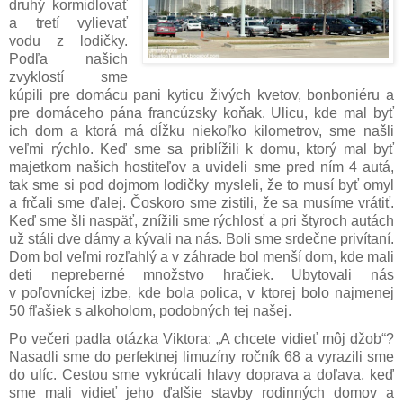
druhý kormidlovať
a tretí vylievať
vodu z lodičky.
Podľa našich
zvyklostí sme
kúpili pre domácu pani kyticu živých kvetov, bonboniéru a
pre domáceho pána francúzsky koňak. Ulicu, kde mal byť
ich dom a ktorá má dĺžku niekoľko kilometrov, sme našli
veľmi rýchlo. Keď sme sa priblížili k domu, ktorý mal byť
majetkom našich hostiteľov a uvideli sme pred ním 4 autá,
tak sme si pod dojmom lodičky mysleli, že to musí byť omyl
a frčali sme ďalej. Čoskoro sme zistili, že sa musíme vrátiť.
Keď sme šli naspäť, znížili sme rýchlosť a pri štyroch autách
už stáli dve dámy a kývali na nás. Boli sme srdečne privítaní.
Dom bol veľmi rozľahlý a v záhrade bol menší dom, kde mali
deti nepreberné množstvo hračiek. Ubytovali nás
v poľovníckej izbe, kde bola polica, v ktorej bolo najmenej
50 fľašiek s alkoholom, podobných tej našej.
Po večeri padla otázka Viktora: „A chcete vidieť môj džob“?
Nasadli sme do perfektnej limuzíny ročník 68 a vyrazili sme
do ulíc. Cestou sme vykrúcali hlavy doprava a doľava, keď
sme mali vidieť jeho ďalšie stavby rodinných domov a