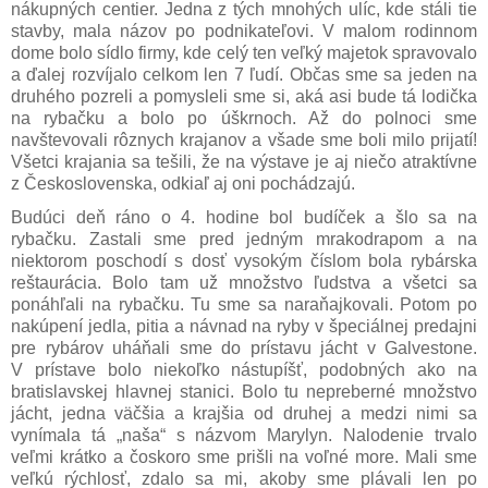
nákupných centier. Jedna z tých mnohých ulíc, kde stáli tie
stavby, mala názov po podnikateľovi. V malom rodinnom
dome bolo sídlo firmy, kde celý ten veľký majetok spravovalo
a ďalej rozvíjalo celkom len 7 ľudí. Občas sme sa jeden na
druhého pozreli a pomysleli sme si, aká asi bude tá lodička
na rybačku a bolo po úškrnoch. Až do polnoci sme
navštevovali rôznych krajanov a všade sme boli milo prijatí!
Všetci krajania sa tešili, že na výstave je aj niečo atraktívne
z Československa, odkiaľ aj oni pochádzajú.
Budúci deň ráno o 4. hodine bol budíček a šlo sa na
rybačku. Zastali sme pred jedným mrakodrapom a na
niektorom poschodí s dosť vysokým číslom bola rybárska
reštaurácia. Bolo tam už množstvo ľudstva a všetci sa
ponáhľali na rybačku. Tu sme sa naraňajkovali. Potom po
nakúpení jedla, pitia a návnad na ryby v špeciálnej predajni
pre rybárov uháňali sme do prístavu jácht v Galvestone.
V prístave bolo niekoľko nástupíšť, podobných ako na
bratislavskej hlavnej stanici. Bolo tu nepreberné množstvo
jácht, jedna väčšia a krajšia od druhej a medzi nimi sa
vynímala tá „naša“ s názvom Marylyn. Nalodenie trvalo
veľmi krátko a čoskoro sme prišli na voľné more. Mali sme
veľkú rýchlosť, zdalo sa mi, akoby sme plávali len po