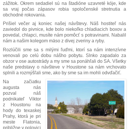
zážitok. Okrem sedadiel sú na štadióne uzavreté kóje, kde
sa vraj počas zápasov robia spoločenské stretnutia a
obchodné rokovania.
Prišiel večer aj koniec našej návštevy. Náš hostiteľ nás
zaviedol do pivnice, kde bolo niekoľko chladiacich boxov a
povedal, chlapci, musíte nám pomôcť s potravinami. Nabalil
nám a našim kolegom mäso z divej zveriny a ryby.
Rozlúčili sme sa s milými ľuďmi, ktorí sa nám intenzívne
venovali po celú dobu nášho pobytu. Slnko zapadalo za
obzor v ose autostrády a my sme sa ponáhľali do SA. Všetky
naše predstavy o návšteve v Houstone sa nám vrchovato
splnili a rozmýšľali sme, ako by sme sa im mohli odvďačiť.
Na začiatku
augusta nás
pozval náš
podnikateľ Viktor
z Houstonu na
hody do texaskej
Prahy, ktorá je pri
meste Flatonia,
približne v polovici