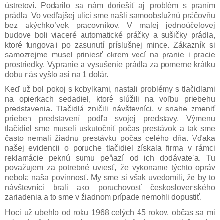
ústretoví. Podarilo sa nám doriešiť aj problém s praním
prádla. Vo vedľajšej ulici sme našli samoobslužnú práčovňu
bez akýchkoľvek pracovníkov. V malej jednoúčelovej
budove boli viaceré automatické práčky a sušičky prádla,
ktoré fungovali po zasunutí príslušnej mince. Zákazník si
samozrejme musel priniesť okrem vecí na pranie i pracie
prostriedky. Vypranie a vysušenie prádla za pomerne krátku
dobu nás vyšlo asi na 1 dolár.
Keď už bol pokoj s kobylkami, nastali problémy s tlačidlami
na opierkach sedadiel, ktoré slúžili na voľbu priebehu
predstavenia. Tlačidlá zničili návštevníci, v snahe zmeniť
priebeh predstavení podľa svojej predstavy. Výmenu
tlačidiel sme museli uskutočniť počas prestávok a tak sme
často nemali žiadnu prestávku počas celého dňa. Vďaka
našej evidencii o poruche tlačidiel získala firma v rámci
reklamácie peknú sumu peňazí od ich dodávateľa. Tu
považujem za potrebné uviesť, že vykonanie týchto opráv
nebola naša povinnosť. My sme si však uvedomili, že by to
návštevníci brali ako poruchovosť československého
zariadenia a to sme v žiadnom prípade nemohli dopustiť.
Hoci už ubehlo od roku 1968 celých 45 rokov, občas sa mi