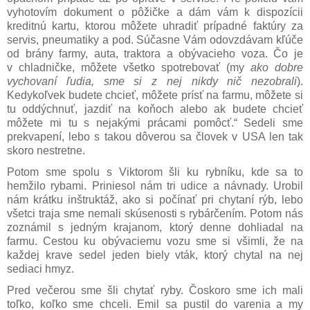
vyhotovím dokument o pôžičke a dám vám k dispozícii
kreditnú kartu, ktorou môžete uhradiť prípadné faktúry za
servis, pneumatiky a pod. Súčasne Vám odovzdávam kľúče
od brány farmy, auta, traktora a obývacieho voza. Čo je
v chladničke, môžete všetko spotrebovať (my
ako dobre
vychovaní ľudia, sme si z nej nikdy nič nezobrali
).
Kedykoľvek budete chcieť, môžete prísť na farmu, môžete si
tu oddýchnuť, jazdiť na koňoch alebo ak budete chcieť
môžete mi tu s nejakými prácami pomôcť.“ Sedeli sme
prekvapení, lebo s takou dôverou sa človek v USA len tak
skoro nestretne.
Potom sme spolu s Viktorom šli ku rybníku, kde sa to
hemžilo rybami. Priniesol nám tri udice a návnady. Urobil
nám krátku inštruktáž, ako si počínať pri chytaní rýb, lebo
všetci traja sme nemali skúsenosti s rybárčením. Potom nás
zoznámil s jedným krajanom, ktorý denne dohliadal na
farmu. Cestou ku obývaciemu vozu sme si všimli, že na
každej krave sedel jeden biely vták, ktorý chytal na nej
sediaci hmyz.
Pred večerou sme šli chytať ryby. Čoskoro sme ich mali
toľko, koľko sme chceli. Emil sa pustil do varenia a my