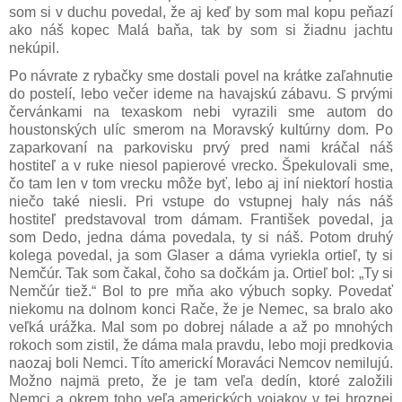
som si v duchu povedal, že aj keď by som mal kopu peňazí
ako náš kopec Malá baňa, tak by som si žiadnu jachtu
nekúpil.
Po návrate z rybačky sme dostali povel na krátke zaľahnutie
do postelí, lebo večer ideme na havajskú zábavu. S prvými
červánkami na texaskom nebi vyrazili sme autom do
houstonských ulíc smerom na Moravský kultúrny dom. Po
zaparkovaní na parkovisku prvý pred nami kráčal náš
hostiteľ a v ruke niesol papierové vrecko. Špekulovali sme,
čo tam len v tom vrecku môže byť, lebo aj iní niektorí hostia
niečo také niesli. Pri vstupe do vstupnej haly nás náš
hostiteľ predstavoval trom dámam. František povedal, ja
som Dedo, jedna dáma povedala, ty si náš. Potom druhý
kolega povedal, ja som Glaser a dáma vyriekla ortieľ, ty si
Nemčúr. Tak som čakal, čoho sa dočkám ja. Ortieľ bol: „Ty si
Nemčúr tiež.“ Bol to pre mňa ako výbuch sopky. Povedať
niekomu na dolnom konci Rače, že je Nemec, sa bralo ako
veľká urážka. Mal som po dobrej nálade a až po mnohých
rokoch som zistil, že dáma mala pravdu, lebo moji predkovia
naozaj boli Nemci. Títo americkí Moraváci Nemcov nemilujú.
Možno najmä preto, že je tam veľa dedín, ktoré založili
Nemci a okrem toho veľa amerických vojakov v tej hroznej